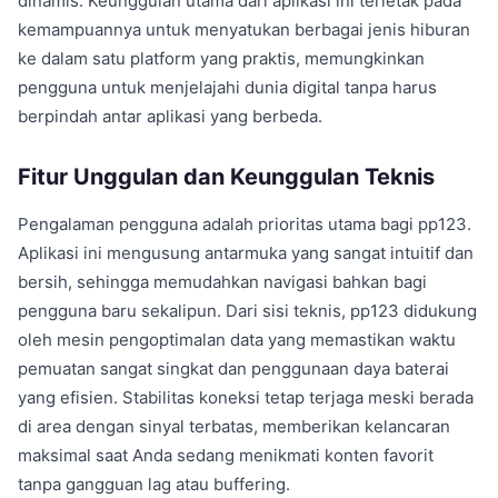
dinamis. Keunggulan utama dari aplikasi ini terletak pada
kemampuannya untuk menyatukan berbagai jenis hiburan
ke dalam satu platform yang praktis, memungkinkan
pengguna untuk menjelajahi dunia digital tanpa harus
berpindah antar aplikasi yang berbeda.
Fitur Unggulan dan Keunggulan Teknis
Pengalaman pengguna adalah prioritas utama bagi pp123.
Aplikasi ini mengusung antarmuka yang sangat intuitif dan
bersih, sehingga memudahkan navigasi bahkan bagi
pengguna baru sekalipun. Dari sisi teknis, pp123 didukung
oleh mesin pengoptimalan data yang memastikan waktu
pemuatan sangat singkat dan penggunaan daya baterai
yang efisien. Stabilitas koneksi tetap terjaga meski berada
di area dengan sinyal terbatas, memberikan kelancaran
maksimal saat Anda sedang menikmati konten favorit
tanpa gangguan lag atau buffering.